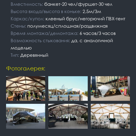
Вместимость:
банкет-20 чел/фуршет-30 чел
Высота входа/высота в коньке:
2,5м/3м
Каркас/купол:
клееный брус/негорючий ПВХ-тент
Стены:
полумесяц/сплошная/раздвижная
Время монтажа/демонтажа:
6 часов/3 часов
Возможность стыкования:
да, с аналогичной
моделью
Тип:
Деревянный
Фотогалерея: