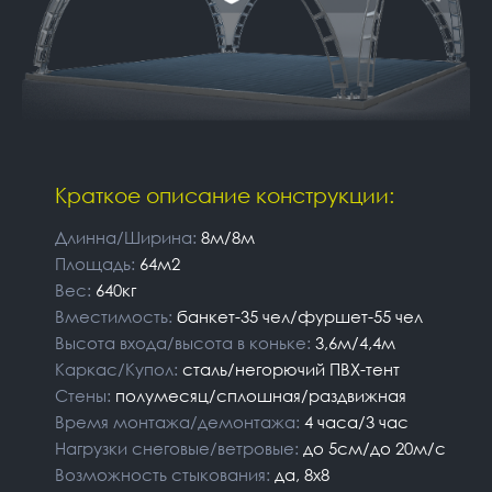
Краткое описание конструкции:
Длинна/Ширина:
8м/8м
Площадь:
64м2
Вес:
640кг
Вместимость:
банкет-35 чел/фуршет-55 чел
Высота входа/высота в коньке:
3,6м/4,4м
Каркас/Купол:
сталь/негорючий ПВХ-тент
Стены:
полумесяц/сплошная/раздвижная
Время монтажа/демонтажа:
4 часа/3 час
Нагрузки снеговые/ветровые:
до 5см/до 20м/с
Возможность стыкования:
да, 8х8