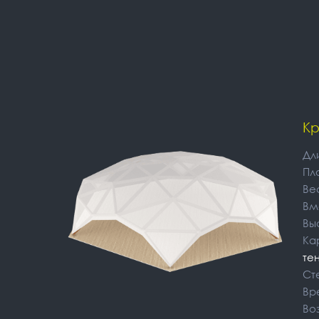
Кр
Дл
Пл
Ве
Вм
Вы
Ка
тен
Ст
Вр
Во