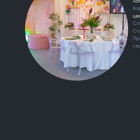
ла
Ва
цв
Ст
Ст
Пр
св