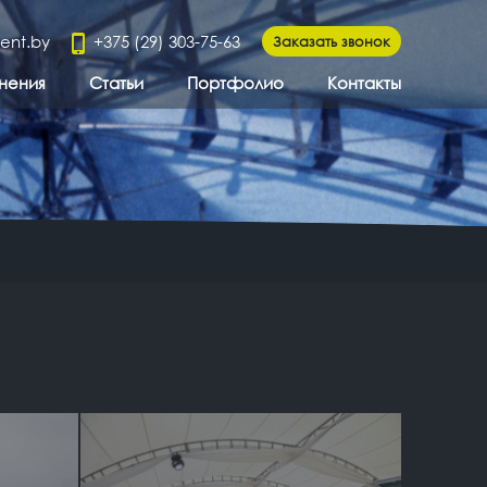
tent.by
+375 (29) 303-75-63
Заказать звонок
нения
Статьи
Портфолио
Контакты