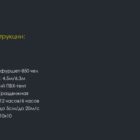
трукции:
/фуршет-850 чел
:
4,5м/6,3м
ий ПВХ-тент
раздвижная
12 часов/6 часов
до 5см/до 20м/с
10х10