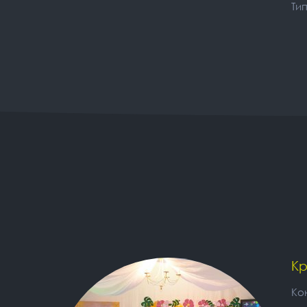
Ти
Кр
Ко