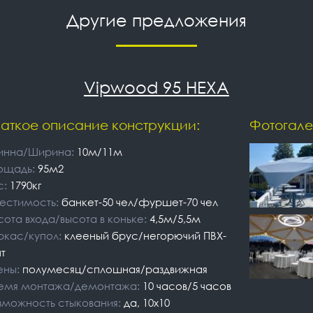
Другие предложения
Vipwood 95 HEXA
аткое описание конструкции:
Фотогале
инна/Ширина:
10м/11м
ощадь:
95м2
с:
1790кг
естимость:
банкет-50 чел/фуршет-70 чел
сота входа/высота в коньке:
4,5м/5,5м
ркас/купол:
клееный брус/негорючий ПВХ-
т
ены:
полумесяц/сплошная/раздвижная
емя монтажа/демонтажа:
10 часов/5 часов
зможность стыкования:
да, 10х10