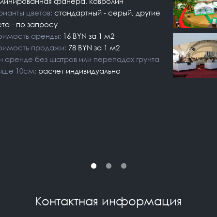
минированная фанера, ковролин
рианты цветов:
стандартный - серый, другие
ета - по запросу
оимость аренды:
16 BYN за 1 м2
оимость продажи:
78 BYN за 1 м2
и аренде без шатров или перепадах грунта
ыше 10см:
расчет индивидуально
Контактная информация