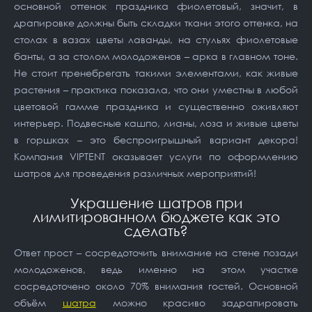
основной оттенок праздника фиолетовый, значит, в
драпировке должны быть складки ткани этого оттенка, на
столах в вазах цветы лаванды, на стульях фиолетовые
банты, а за столом молодоженов – арка в главном тоне.
Не стоит пренебрегать такими элементами, как живые
растения – практика показала, что они уместны в любой
цветовой гамме праздника и существенно оживляют
интерьер. Подвесные кашпо, лианы, лоза и живые цветы
в горшках – это беспроигрышный вариант декора!
Компания
VIPTENT оказывает услуги по оформлению
шатров для проведения различных мероприятий!
Украшение шатров при
лимитированном бюджете как это
сделать?
Ответ прост – сосредоточить внимание на стене позади
молодоженов, ведь именно на этом участке
сосредоточено около 70% внимания гостей. Основной
объём
шатра
можно красиво задрапировать